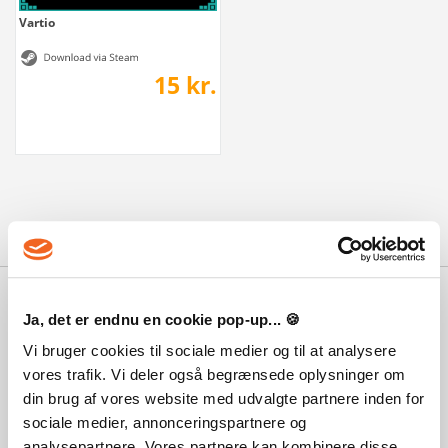
Vartio
15 kr.
Hvorfor Playgames?
Ja, det er endnu en cookie pop-up... 🍪
Med 100.000 vis af tilfredse kunder,
de stærkeste priser, den bedste service
Vi bruger cookies til sociale medier og til at analysere
og ikke mindst lynhurtig levering,
vores trafik. Vi deler også begrænsede oplysninger om
kan du også være med til at få dit spil
din brug af vores website med udvalgte partnere inden for
leveret digitalt indenfor få minutter!
sociale medier, annonceringspartnere og
Information
analysepartnere. Vores partnere kan kombinere disse