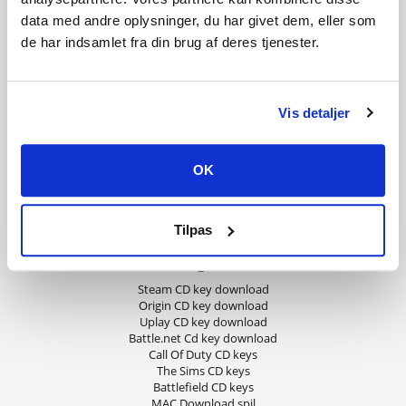
data med andre oplysninger, du har givet dem, eller som
Handelsbetingelser
Betalingsmetoder
de har indsamlet fra din brug af deres tjenester.
Fortrydelsesret
Privatliv og cookies
Om Playgames
Vis detaljer
Kundeservice
E-mail (kundecenter@playgames.dk) besvares mandag-søndag 8:00-
21:00.
OK
Kontakt os
Hjælp & Guides
Levering af produkter
Tilpas
Fjernsupport
Kategorier
Steam CD key download
Origin CD key download
Uplay CD key download
Battle.net Cd key download
Call Of Duty CD keys
The Sims CD keys
Battlefield CD keys
MAC Download spil