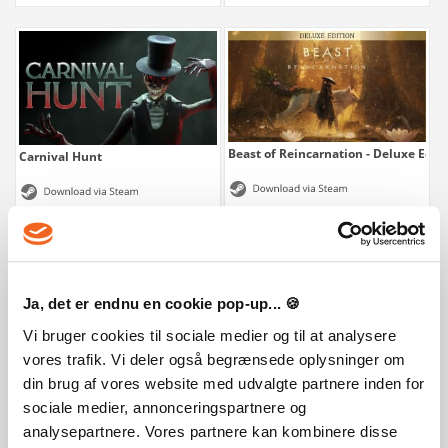
Beast of Reincarnation - Deluxe Edit
Carnival Hunt
475 kr.
149 kr.
Ja, det er endnu en cookie pop-up... 🍪
Vi bruger cookies til sociale medier og til at analysere
vores trafik. Vi deler også begrænsede oplysninger om
din brug af vores website med udvalgte partnere inden for
sociale medier, annonceringspartnere og
analysepartnere. Vores partnere kan kombinere disse
Beast of Reincarnation
Fogpiercer