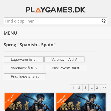
MENU
Sprog "Spanish - Spain"
Lagervarer først
Varenavn: A til Å
Varenavn: Å til A
Pris: laveste først
Pris: højeste først
1
2
3
...
21
>>