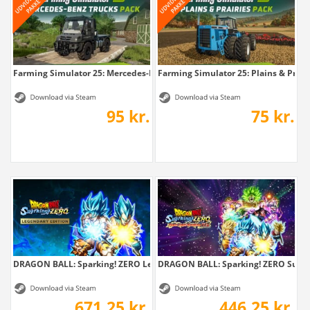
Farming Simulator 25: Mercedes-Benz Trucks...
Farming Simulator 25: Plains & Prair
95 kr.
75 kr.
DRAGON BALL: Sparking! ZERO Legendary Edition
DRAGON BALL: Sparking! ZERO Super.
671,25 kr.
446,25 kr.