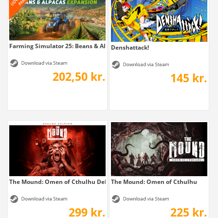
Farming Simulator 25: Beans & Alpacas...
Denshattack!
202,50 kr.
145 kr.
The Mound: Omen of Cthulhu Deluxe Edition
The Mound: Omen of Cthulhu
299 kr.
225 kr.