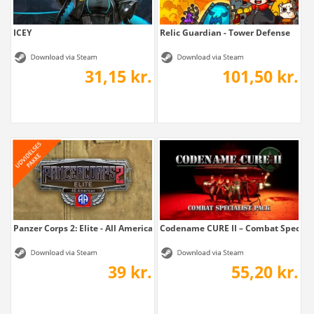
ICEY
Relic Guardian - Tower Defense
31,15 kr.
101,50 kr.
Panzer Corps 2: Elite - All American
Codename CURE II – Combat Speciali
39 kr.
55,20 kr.