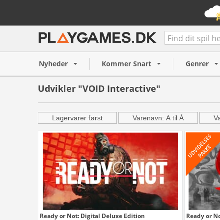
Nyheder
Kommer Snart
Genrer
Udvikler "VOID Interactive"
Lagervarer først
Varenavn: A til Å
Va
Ready or Not: Digital Deluxe Edition
Ready or No