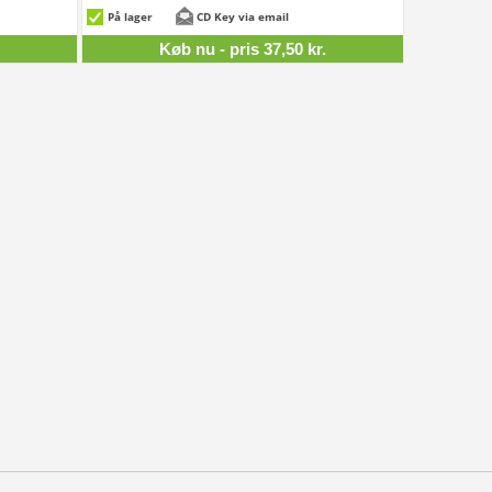
,50 kr.
37,50 kr.
På lager
CD Key via email
Køb nu - pris 37,50 kr.