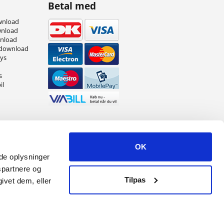
Betal med
wnload
wnload
wnload
 download
eys
s
il
OK
ede oplysninger
spartnere og
Tilpas
ivet dem, eller
r.