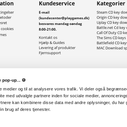
ation
Kundeservice
Kategorier
ingelser
Steam CD key do
E-mail
metoder
Origin CD key do
(kundecenter@playgames.dk)
Uplay CD key do
esret
besvares mandag-søndag
Battle.net Cd key
g cookies
8:00-21:00.
Call Of Duty CD k
ames
Kontakt os
The Sims CD keys
Hjælp & Guides
Battlefield CD key
Levering af produkter
MAC Download sp
Fjernsupport
 pop-up... 🍪
le medier og til at analysere vores trafik. Vi deler også begræns
ite med udvalgte partnere inden for sociale medier, annoncering
rtnere kan kombinere disse data med andre oplysninger, du har g
n brug af deres tjenester.
ølg med i vores anmeldelser, giveaways og nyheder på de forskellige sociale medie