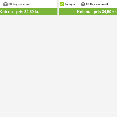
34
34,50 kr.
CD Key via email
På lager
CD Key via email
Køb nu - pris 34,50 kr.
Køb nu - pris 34,50 kr.