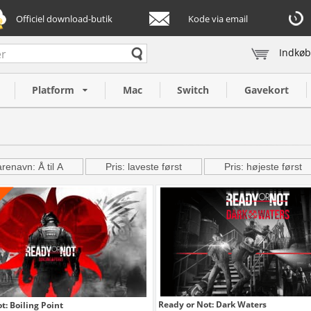
Officiel download-butik
Kode via email
Indkøb
Platform
Mac
Switch
Gavekort
renavn: Å til A
Pris: laveste først
Pris: højeste først
Ready or Not: Dark Waters
t: Boiling Point