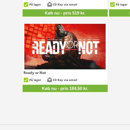
519 kr.
På lager
CD Key via email
På lager
Køb nu - pris 519 kr.
Ready or Not
184,50 kr.
På lager
CD Key via email
Køb nu - pris 184,50 kr.