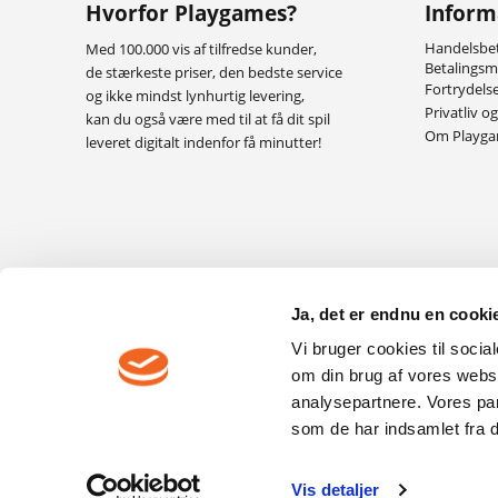
Hvorfor Playgames?
Inform
Handelsbet
Med 100.000 vis af tilfredse kunder,
Betalings
de stærkeste priser, den bedste service
Fortrydels
og ikke mindst lynhurtig levering,
Privatliv o
kan du også være med til at få dit spil
Om Playg
leveret digitalt indenfor få minutter!
Ja, det er endnu en cookie
Vi bruger cookies til socia
om din brug af vores webs
analysepartnere. Vores pa
som de har indsamlet fra di
F
Vis detaljer