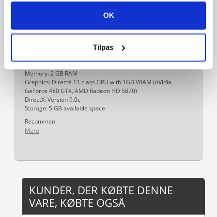
Systemkrav
OK
Steam account is required for game activation and
installation.
Windows Requirements
Minimum:
Tilpas
OS *: Windows 7
Processor: Dual-core 2.0 GHz
Memory: 2 GB RAM
Graphics: DirectX 11 class GPU with 1GB VRAM (nVidia
GeForce 480 GTX, AMD Radeon HD 5870)
DirectX: Version 9.0c
Storage: 5 GB available space
Recommen
Mere
KUNDER, DER KØBTE DENNE
VARE, KØBTE OGSÅ