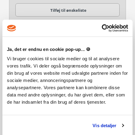
Tilføj til ønskeliste
Genre
Action
Adventure
Indie
Puzzle
Sci-fi
Ja, det er endnu en cookie pop-up... 🍪
Publisher
Vi bruger cookies til sociale medier og til at analysere
Devolver Digital
Croteam
vores trafik. Vi deler også begrænsede oplysninger om
din brug af vores website med udvalgte partnere inden for
Udvikler
sociale medier, annonceringspartnere og
Croteam
analysepartnere. Vores partnere kan kombinere disse
Platform
data med andre oplysninger, du har givet dem, eller som
PC/MAC
de har indsamlet fra din brug af deres tjenester.
Sprog
Italiensk
Fransk
Tysk
Engelsk
Spansk
Udgivelsesdato
Vis detaljer
11-12-2014