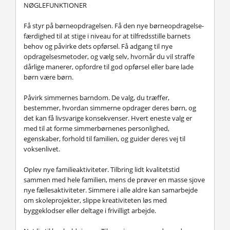
NØGLEFUNKTIONER
Få styr på børneopdragelsen.
Få den nye børneopdragelse-
færdighed til at stige i niveau for at tilfredsstille barnets
behov og påvirke dets opførsel. Få adgang til nye
opdragelsesmetoder, og vælg selv, hvornår du vil straffe
dårlige manerer, opfordre til god opførsel eller bare lade
børn være børn.
Påvirk simmernes barndom.
De valg, du træffer,
bestemmer, hvordan simmerne opdrager deres børn, og
det kan få livsvarige konsekvenser. Hvert eneste valg er
med til at forme simmerbørnenes personlighed,
egenskaber, forhold til familien, og guider deres vej til
voksenlivet.
Oplev nye familieaktiviteter.
Tilbring lidt kvalitetstid
sammen med hele familien, mens de prøver en masse sjove
nye fællesaktiviteter. Simmere i alle aldre kan samarbejde
om skoleprojekter, slippe kreativiteten løs med
byggeklodser eller deltage i frivilligt arbejde.