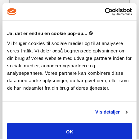
GRAFIKKORT: 128 MB RAM grafikkorthukommelse og
understøttelse af Pixel Shader 3.0. Understøttede grafikkort:
NVIDIA GeForce 6600 eller bedre, ATI Radeon X1300 eller
bedre, Intel GMA X4500 eller bedre
Ja, det er endnu en cookie pop-up... 🍪
Vi bruger cookies til sociale medier og til at analysere
DIRECTX: Kompatibel med DirectX 9.0, 10 og 11
vores trafik. Vi deler også begrænsede oplysninger om
din brug af vores website med udvalgte partnere inden for
STYRING: Tastatur og mus
sociale medier, annonceringspartnere og
analysepartnere. Vores partnere kan kombinere disse
ONLINE-KRAV: Du skal have en internetforbindelse for at
data med andre oplysninger, du har givet dem, eller som
aktivere produktet.
de har indsamlet fra din brug af deres tjenester.
ANBEFALET:
Vis detaljer
OPERATIVSYSTEM: 64-bit-version af Windows 7, 8, 8.1 eller 10
OK