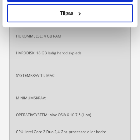
PROCESSOR: Intel core i5 eller hurtigere, AMD Athlon X4
Tilpas
GRAFIKKORT: NVIDIA GTX 650 eller bedre
HUKOMMELSE: 4 GB RAM
HARDDISK: 18 GB ledig harddiskplads
SYSTEMKRAV TIL MAC
MINIMUMSKRAV:
OPERATIVSYSTEM: Mac OS® X 10.7.5 (Lion)
CPU: Intel Core 2 Duo 2,4 Ghz-processor eller bedre