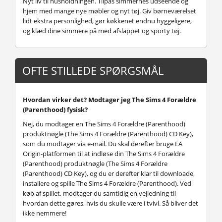
Nyt liv til husholdningen.
Tilpas simmernes udseende og
hjem med mange nye møbler og nyt tøj. Giv børneværelset
lidt ekstra personlighed, gør køkkenet endnu hyggeligere,
og klæd dine simmere på med afslappet og sporty tøj.
OFTE STILLEDE SPØRGSMÅL
Hvordan virker det? Modtager jeg The Sims 4 Forældre
(Parenthood) fysisk?
Nej, du modtager en The Sims 4 Forældre (Parenthood)
produktnøgle (The Sims 4 Forældre (Parenthood) CD Key),
som du modtager via e-mail. Du skal derefter bruge EA
Origin-platformen til at indløse din The Sims 4 Forældre
(Parenthood) produktnøgle (The Sims 4 Forældre
(Parenthood) CD Key), og du er derefter klar til downloade,
installere og spille The Sims 4 Forældre (Parenthood). Ved
køb af spillet, modtager du samtidig en vejledning til
hvordan dette gøres, hvis du skulle være i tvivl. Så bliver det
ikke nemmere!