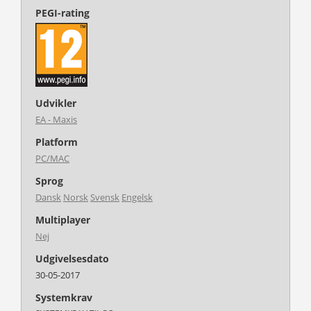
PEGI-rating
Udvikler
EA - Maxis
Platform
PC/MAC
Sprog
Dansk
Norsk
Svensk
Engelsk
Multiplayer
Nej
Udgivelsesdato
30-05-2017
Systemkrav