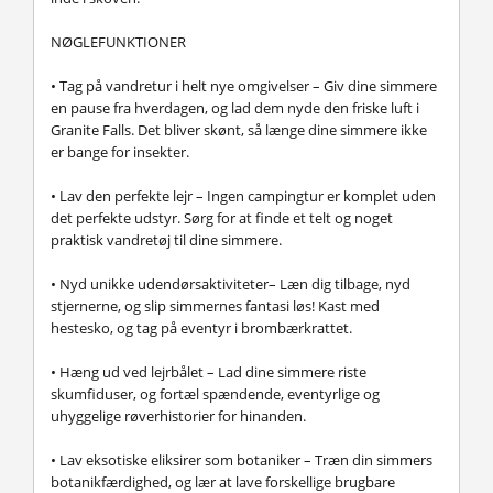
NØGLEFUNKTIONER
•
Tag på vandretur i helt nye omgivelser
– Giv dine simmere
en pause fra hverdagen, og lad dem nyde den friske luft i
Granite Falls. Det bliver skønt, så længe dine simmere ikke
er bange for insekter.
•
Lav den perfekte lejr
– Ingen campingtur er komplet uden
det perfekte udstyr. Sørg for at finde et telt og noget
praktisk vandretøj til dine simmere.
•
Nyd unikke udendørsaktiviteter
– Læn dig tilbage, nyd
stjernerne, og slip simmernes fantasi løs! Kast med
hestesko, og tag på eventyr i brombærkrattet.
•
Hæng ud ved lejrbålet
– Lad dine simmere riste
skumfiduser, og fortæl spændende, eventyrlige og
uhyggelige røverhistorier for hinanden.
•
Lav eksotiske eliksirer som botaniker
– Træn din simmers
botanikfærdighed, og lær at lave forskellige brugbare