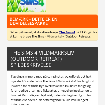
BEMÆRK - DETTE ER EN
UDVIDELSESPAKKE
Det er påkrævet, at du allerede ejer
The Sims 4
på EA Origin for
at kunne bruge The Sims 4 Vildmarksliv (Outdoor Retreat).
THE SIMS 4 VILDMARKSLIV
(OUTDOOR RETREAT)
SPILBESKRIVELSE
Tag dine simmere med på campingtur, og udforsk det helt
nye sted Granite Falls i The Sims 4 Vildmarksliv! Tag langt ind
i skoven for at finde nye overraskelser, inklusive farlige og
forunderlige urter, nye fiskearter, uhyggelige insekter og ...
bjørne? Varm dig ved lejrbålet, inden du begiver dig ud for
at finde eneboeren, der eftersigende skulle leve længest
inde i skoven.