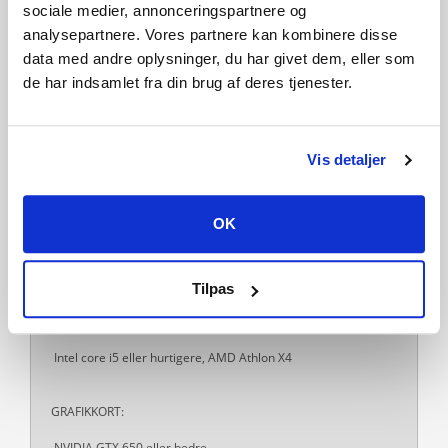
sociale medier, annonceringspartnere og
Tastatur og mus
analysepartnere. Vores partnere kan kombinere disse
data med andre oplysninger, du har givet dem, eller som
ONLINE-KRAV:
de har indsamlet fra din brug af deres tjenester.
Du skal have en internetforbindelse for at aktivere produktet.
Vis detaljer
ANBEFALET:
OK
OPERATIVSYSTEM:
64-bit-version af Windows 7, 8, 8.1 eller 10
Tilpas
PROCESSOR:
Intel core i5 eller hurtigere, AMD Athlon X4
GRAFIKKORT:
NVIDIA GTX 650 eller bedre