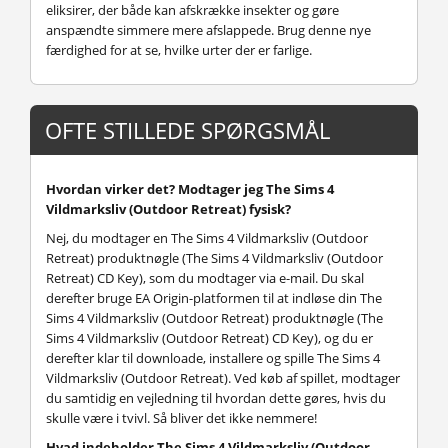
eliksirer, der både kan afskrække insekter og gøre
anspændte simmere mere afslappede. Brug denne nye
færdighed for at se, hvilke urter der er farlige.
OFTE STILLEDE SPØRGSMÅL
Hvordan virker det? Modtager jeg The Sims 4
Vildmarksliv (Outdoor Retreat) fysisk?
Nej, du modtager en The Sims 4 Vildmarksliv (Outdoor
Retreat) produktnøgle (The Sims 4 Vildmarksliv (Outdoor
Retreat) CD Key), som du modtager via e-mail. Du skal
derefter bruge EA Origin-platformen til at indløse din The
Sims 4 Vildmarksliv (Outdoor Retreat) produktnøgle (The
Sims 4 Vildmarksliv (Outdoor Retreat) CD Key), og du er
derefter klar til downloade, installere og spille The Sims 4
Vildmarksliv (Outdoor Retreat). Ved køb af spillet, modtager
du samtidig en vejledning til hvordan dette gøres, hvis du
skulle være i tvivl. Så bliver det ikke nemmere!
Hvad indeholder The Sims 4 Vildmarksliv (Outdoor