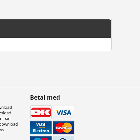
Betal med
wnload
wnload
wnload
 download
eys