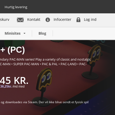
Hurtig levering
skurv
Kontakt
Infocenter
Log ind
Køb nu
Minisites
Blog
 (PC)
ary PAC-MAN series! Play a variety of classic and nostalgic
AC-MAN • SUPER PAC-MAN • PAC & PAL • PAC-LAND • PAC-
45 KR.
downloades via Steam. Der vil ikke blive sendt et fysisk spil