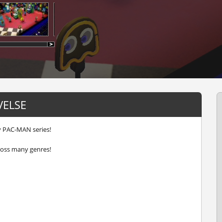
VELSE
y PAC-MAN series!
ross many genres!