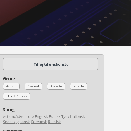
Tilføj til ønskeliste
Genre
Action
Casual
Arcade
Puzzle
Third Person
Sprog
Action/Adventure
Engelsk
Fransk
Tysk
Italiensk
Spansk
Japansk
Koreansk
Russisk