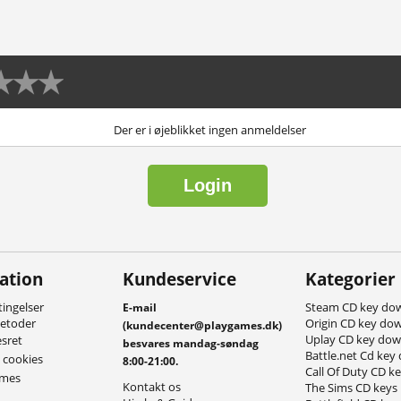
Der er i øjeblikket ingen anmeldelser
Login
ation
Kundeservice
Kategorier
ingelser
Steam CD key do
E-mail
metoder
Origin CD key do
(kundecenter@playgames.dk)
Uplay CD key do
esret
besvares mandag-søndag
Battle.net Cd key
g cookies
8:00-21:00.
Call Of Duty CD k
ames
Kontakt os
The Sims CD keys