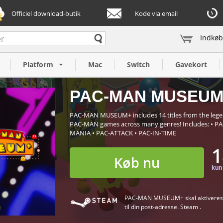
Officiel download-butik
Kode via email
Indkøb
Platform
Mac
Switch
Gavekort
PAC-MAN MUSEUM+
PAC-MAN MUSEUM+ includes 14 titles from the legend
PAC-MAN games across many genres! Includes: • P
MANIA • PAC-ATTACK • PAC-IN-TIME
1
Køb nu
PAC-MAN MUSEUM+ skal aktiveres og 
til din post-adresse. Steam .