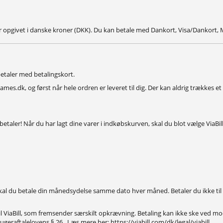
er opgivet i danske kroner (DKK). Du kan betale med Dankort, Visa/Dankort, 
etaler med betalingskort.
mes.dk, og først når hele ordren er leveret til dig. Der kan aldrig trækkes e
etaler! Når du har lagt dine varer i indkøbskurven, skal du blot vælge ViaBill i 
kal du betale din månedsydelse samme dato hver måned. Betaler du ikke til ti
il ViaBill, som fremsender særskilt opkrævning. Betaling kan ikke ske ved mo
brugeraftalelovens § 26.
Læs mere her: https://viabill.com/dk/legal/viabill