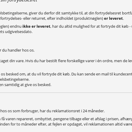
lsbetingelserne, giver du derfor dit samtykke til, at din fortrydelsesret bor
ortrydelses- eller returret, efter indholdet (produktnøglen)
er leveret
.
tnøglen) endnu
ikke er leveret
, har du altid mulighed for at fortryde dit køb 
llets udgivelsesdato.
r du handler hos os.
et din vare. Hvis du har bestilt flere forskellige varer i én ordre, men de l
ve os besked om, at du vil fortryde dit køb. Du kan sende en mail til kundec
elsbetingelserne.
n samtidig at give os besked.
hos os som forbruger, har du reklamationsret i 24 måneder.
 få varen repareret, ombyttet, pengene tilbage eller et afslag i prisen, afhæ
 inden for to måneder efter, at fejlen er opdaget, vil reklamationen altid være 