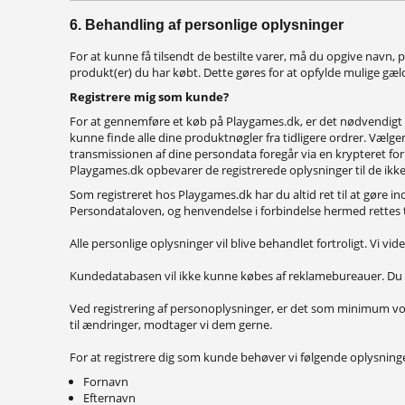
6. Behandling af personlige oplysninger
For at kunne få tilsendt de bestilte varer, må du opgive navn
produkt(er) du har købt. Dette gøres for at opfylde mulige gæl
Registrere mig som kunde?
For at gennemføre et køb på Playgames.dk, er det nødvendigt at
kunne finde alle dine produktnøgler fra tidligere ordrer. Vælg
transmissionen af dine persondata foregår via en krypteret forb
Playgames.dk opbevarer de registrerede oplysninger til de ikk
Som registreret hos Playgames.dk har du altid ret til at gøre ind
Persondataloven, og henvendelse i forbindelse hermed rettes t
Alle personlige oplysninger vil blive behandlet fortroligt. Vi v
Kundedatabasen vil ikke kunne købes af reklamebureauer. Du vi
Ved registrering af personoplysninger, er det som minimum vo
til ændringer, modtager vi dem gerne.
For at registrere dig som kunde behøver vi følgende oplysning
Fornavn
Efternavn