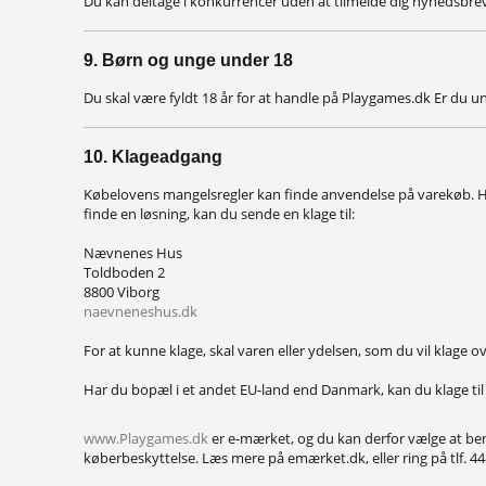
Du kan deltage i konkurrencer uden at tilmelde dig nyhedsbrevet
9. Børn og unge under 18
Du skal være fyldt 18 år for at handle på Playgames.dk Er du u
10. Klageadgang
Købelovens mangelsregler kan finde anvendelse på varekøb. Hvi
finde en løsning, kan du sende en klage til:
Nævnenes Hus
Toldboden 2
8800 Viborg
naevneneshus.dk
For at kunne klage, skal varen eller ydelsen, som du vil klage o
Har du bopæl i et andet EU-land end Danmark, kan du klage ti
www.Playgames.dk
er e-mærket, og du kan derfor vælge at be
køberbeskyttelse. Læs mere på emærket.dk, eller ring på tlf. 4