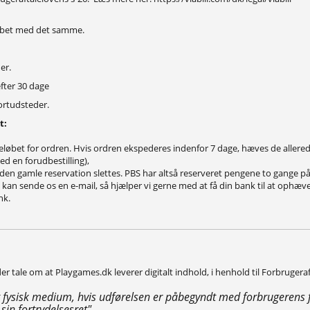
eløbet med det samme.
er.
fter 30 dage
ortudsteder.
t:
e beløbet for ordren. Hvis ordren ekspederes indenfor 7 dage, hæves de aller
ed en forudbestilling),
den gamle reservation slettes. PBS har altså reserveret pengene to gange på 
e, kan sende os en e-mail, så hjælper vi gerne med at få din bank til at ophæ
ank.
r tale om at Playgames.dk leverer digitalt indhold, i henhold til Forbrugeraft
å et fysisk medium, hvis udførelsen er påbegyndt med forbrugeren
in fortrydelsesret"