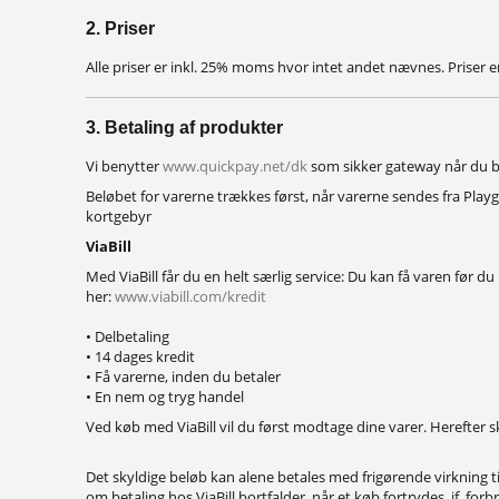
2. Priser
Alle priser er inkl. 25% moms hvor intet andet nævnes. Priser 
3. Betaling af produkter
Vi benytter
www.quickpay.net/dk
som sikker gateway når du b
Beløbet for varerne trækkes først, når varerne sendes fra Playga
kortgebyr
ViaBill
Med ViaBill får du en helt særlig service: Du kan få varen før du b
her:
www.viabill.com/kredit
• Delbetaling
• 14 dages kredit
• Få varerne, inden du betaler
• En nem og tryg handel
Ved køb med ViaBill vil du først modtage dine varer. Herefter s
Det skyldige beløb kan alene betales med frigørende virkning t
om betaling hos
ViaBill
bortfalder, når et køb fortrydes, jf. for