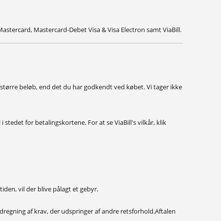
Mastercard, Mastercard-Debet Visa & Visa Electron samt ViaBill.
t større beløb, end det du har godkendt ved købet. Vi tager ikke
stedet for betalingskortene. For at se ViaBill's vilkår, klik
den, vil der blive pålagt et gebyr.
dregning af krav, der udspringer af andre retsforhold.
Aftalen