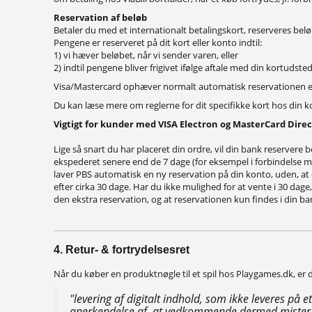
Reservation af beløb
Betaler du med et internationalt betalingskort, reserveres b
Pengene er reserveret på dit kort eller konto indtil:
1) vi hæver beløbet, når vi sender varen, eller
2) indtil pengene bliver frigivet ifølge aftale med din kortudsted
Visa/Mastercard ophæver normalt automatisk reservationen e
Du kan læse mere om reglerne for dit specifikke kort hos din k
Vigtigt for kunder med VISA Electron og MasterCard Direc
Lige så snart du har placeret din ordre, vil din bank reserver
ekspederet senere end de 7 dage (for eksempel i forbindelse m
laver PBS automatisk en ny reservation på din konto, uden, at 
efter cirka 30 dage. Har du ikke mulighed
for at vente i 30 dag
den ekstra reservation, og at reservationen kun findes i din b
4. Retur- & fortrydelsesret
Når du køber en produktnøgle til et spil hos Playgames.dk, er de
"levering af digitalt indhold, som ikke leveres p
anerkendelse af, at vedkommende dermed mister s