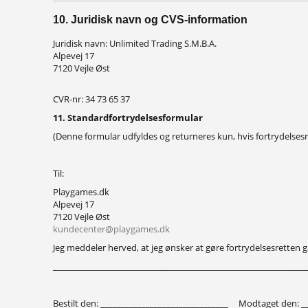
10. Juridisk navn og CVS-information
Juridisk navn: Unlimited Trading S.M.B.A.
Alpevej 17
7120 Vejle Øst
CVR-nr: 34 73 65 37
11. Standardfortrydelsesformular
(Denne formular udfyldes og returneres kun, hvis fortrydelse
Til:
Playgames.dk
Alpevej 17
7120 Vejle Øst
kundecenter@playgames.dk
Jeg meddeler herved, at jeg ønsker at gøre fortrydelsesretten
_____________________________________________________________
Bestilt den: _______________________________
Modtaget den: __