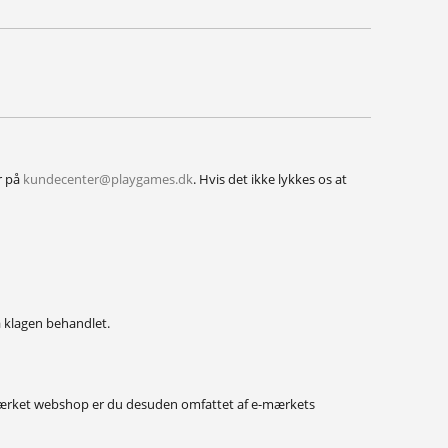
r på
kundecenter@playgames.dk
.
Hvis det ikke lykkes os at
få klagen behandlet.
mærket webshop er du desuden omfattet af e-mærkets