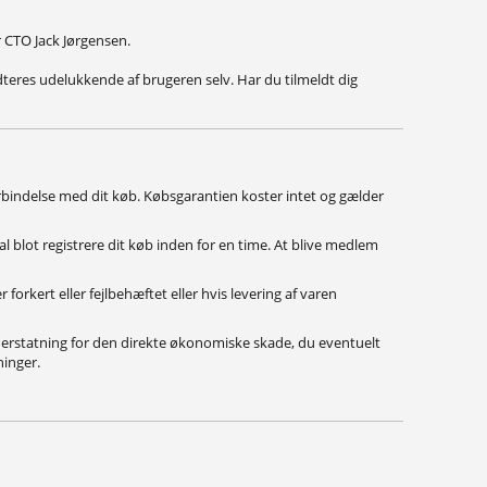
r CTO Jack Jørgensen.
ndteres udelukkende af brugeren selv. Har du tilmeldt dig
orbindelse med dit køb. Købsgarantien koster intet og gælder
 blot registrere dit køb inden for en time. At blive medlem
forkert eller fejlbehæftet eller hvis levering af varen
å erstatning for den direkte økonomiske skade, du eventuelt
ninger.