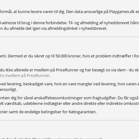
formål, at kunne levere varen til dig. Den data-ansvarlige på Playgames.dk e
il-adresse til brug i denne forbindelse. Til- og afmelding af nyhedsbrevet hå
 du afmelde det igen via afmeldingslinket i nyhedsbrevet.
ti. Dermed er du sikret op til 50.000 kroner, hvis et problem indtræffer i f
u ikke allerede er medlem på PriceRunner og har besøgt os via dem - du skal
atis medlem på PriceRunner
.
ed levering, beskadiget vare, hvis en vare mangler ved levering, hvis varen er 
ersonligt.
antien dig for såvel anskaffelsesomkostninger som fragtudgifter. Du får ogs
uelt værditab, udeblevne indtægter eller andre direkte eller indirekte omkost
rier samt de endelige betingelser for Købsgarantien.