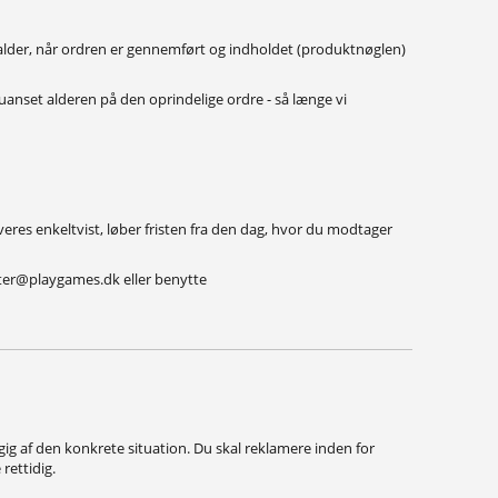
tfalder, når ordren er gennemført og indholdet (produktnøglen)
- uanset alderen på den oprindelige ordre - så længe vi
everes enkeltvist, løber fristen fra den dag, hvor du modtager
enter@playgames.dk eller benytte
ngig af den konkrete situation. Du skal reklamere inden for
rettidig.