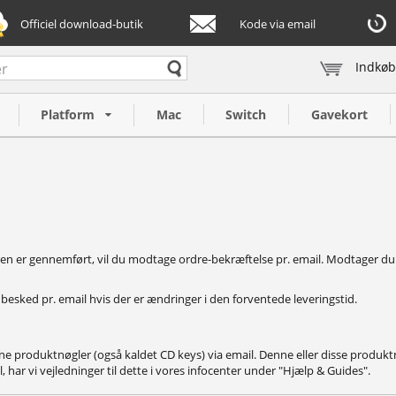
Officiel download-butik
Kode via email
Indkøb
Platform
Mac
Switch
Gavekort
ren er gennemført, vil du modtage ordre-bekræftelse pr. email. Modtager du 
es besked pr. email hvis der er ændringer i den forventede leveringstid.
e produktnøgler (også kaldet CD keys) via email. Denne eller disse produktnø
ivl, har vi vejledninger til dette i vores infocenter under "Hjælp & Guides".