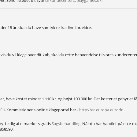
. Send i stedet dit svar til
kundecenter@playgames.dk
.
nder 18 år, skal du have samtykke fra dine forældre.
s du vil klage over dit køb, skal du rette henvendelse til vores kundecente
ver, have kostet mindst 1.110 kr. og højst 100.000 kr. Det koster et gebyr at 
l EU-Kommissionens online klageportal her -
http://ec.europa.eu/odr
nytte dig af e-mærkets gratis
Sagsbehandling
. Når du har handlet på en e-
4858590.