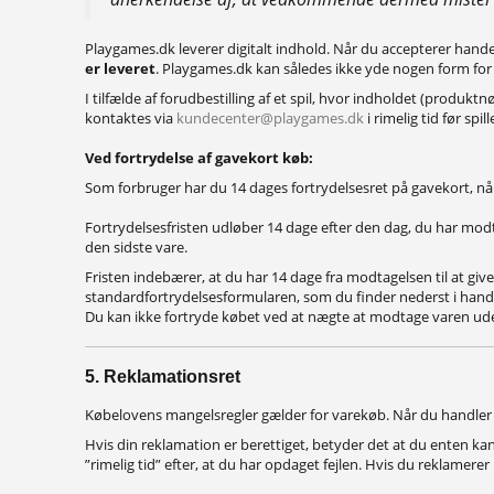
Playgames.dk leverer digitalt indhold. Når du accepterer hande
er leveret
. Playgames.dk kan således ikke yde nogen form for f
I tilfælde af forudbestilling af et spil, hvor indholdet (produk
kontaktes via
kundecenter@playgames.dk
i rimelig tid før spi
Ved fortrydelse af gavekort køb:
Som forbruger har du 14 dages fortrydelsesret på gavekort, nå
Fortrydelsesfristen udløber 14 dage efter den dag, du har modtag
den sidste vare.
Fristen indebærer, at du har 14 dage fra modtagelsen til at gi
standardfortrydelsesformularen, som du finder nederst i hand
Du kan ikke fortryde købet ved at nægte at modtage varen ude
5. Reklamationsret
Købelovens mangelsregler gælder for varekøb. Når du handler 
Hvis din reklamation er berettiget, betyder det at du enten kan
”rimelig tid” efter, at du har opdaget fejlen. Hvis du reklamerer