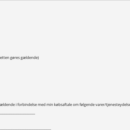
sretten gøres gældende)
 gældende i forbindelse med min købsaftale om følgende varer/tjenesteydelse
_____________________
_____________________________