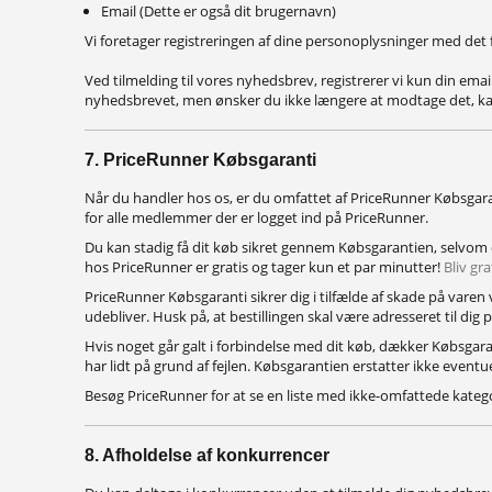
Email (Dette er også dit brugernavn)
Vi foretager registreringen af dine personoplysninger med det 
Ved tilmelding til vores nyhedsbrev, registrerer vi kun din ema
nyhedsbrevet, men ønsker du ikke længere at modtage det, kan
7. PriceRunner Købsgaranti
Når du handler hos os, er du omfattet af PriceRunner Købsgaran
for alle medlemmer der er logget ind på PriceRunner.
Du kan stadig få dit køb sikret gennem Købsgarantien, selvom d
hos PriceRunner er gratis og tager kun et par minutter!
Bliv gr
PriceRunner Købsgaranti sikrer dig i tilfælde af skade på varen v
udebliver. Husk på, at bestillingen skal være adresseret til dig p
Hvis noget går galt i forbindelse med dit køb, dækker Købsgar
har lidt på grund af fejlen. Købsgarantien erstatter ikke event
Besøg PriceRunner for at se en liste med ikke-omfattede katego
8. Afholdelse af konkurrencer