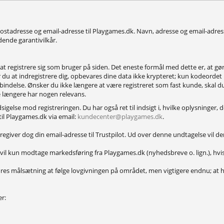
, postadresse og email-adresse til Playgames.dk. Navn, adresse og email-ad
dende garantivilkår.
 registrere sig som bruger på siden. Det eneste formål med dette er, at gør
er du at indregistrere dig, opbevares dine data ikke krypteret; kun kodeord
indelse. Ønsker du ikke længere at være registreret som fast kunde, skal du 
e længere har nogen relevans.
sigelse mod registreringen. Du har også ret til indsigt i, hvilke oplysninger, d
il Playgames.dk via email:
kundecenter@playgames.dk
.
ideregiver dog din email-adresse til Trustpilot. Ud over denne undtagelse vil 
l kun modtage markedsføring fra Playgames.dk (nyhedsbreve o. lign.), hvis d
res målsætning at følge lovgivningen på området, men vigtigere endnu; at h
er: