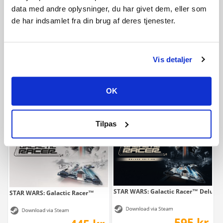
data med andre oplysninger, du har givet dem, eller som
de har indsamlet fra din brug af deres tjenester.
ACE COMBAT 8: WINGS OF THEVE
ACE COMBAT 8: WINGS OF THEVE Del
Vis detaljer
525 kr.
669 kr.
OK
Tilpas
STAR WARS: Galactic Racer™ Deluxe 
STAR WARS: Galactic Racer™
595 kr.