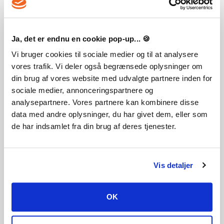
Ja, det er endnu en cookie pop-up... 🍪
Vi bruger cookies til sociale medier og til at analysere
vores trafik. Vi deler også begrænsede oplysninger om
Ses vi ude i sumpen?
din brug af vores website med udvalgte partnere inden for
Oprettet : 26-08-2019 09:26:07
sociale medier, annonceringspartnere og
analysepartnere. Vores partnere kan kombinere disse
2
Læs mere
data med andre oplysninger, du har givet dem, eller som
de har indsamlet fra din brug af deres tjenester.
Vis detaljer
OK