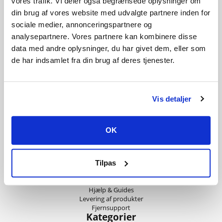
vores trafik. Vi deler også begrænsede oplysninger om
din brug af vores website med udvalgte partnere inden for
Med 100.000 vis af tilfredse kunder,
sociale medier, annonceringspartnere og
de stærkeste priser, den bedste service
og ikke mindst lynhurtig levering,
analysepartnere. Vores partnere kan kombinere disse
kan du også være med til at få dit spil
data med andre oplysninger, du har givet dem, eller som
leveret digitalt indenfor få minutter!
de har indsamlet fra din brug af deres tjenester.
Information
Handelsbetingelser
Betalingsmetoder
Vis detaljer
Fortrydelsesret
Privatliv og cookies
Om Playgames
OK
Kundeservice
E-mail (kundecenter@playgames.dk) besvares mandag-søndag 8:00-
Tilpas
21:00.
Kontakt os
Hjælp & Guides
Levering af produkter
Fjernsupport
Kategorier