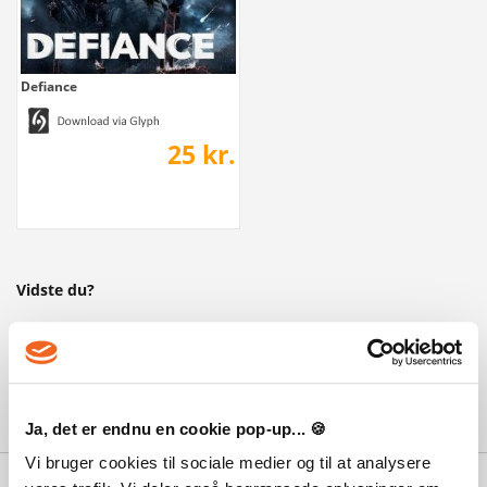
Defiance
25 kr.
Vidste du?
Trion Worlds - der ejer Glyph-platformen - er firmaet bag en
række af de seneste års største MMORPG'er, som ArcheAge,
Atlas Reactor, Rift og Defiance.
Ja, det er endnu en cookie pop-up... 🍪
Vi bruger cookies til sociale medier og til at analysere
Hvorfor Playgames?