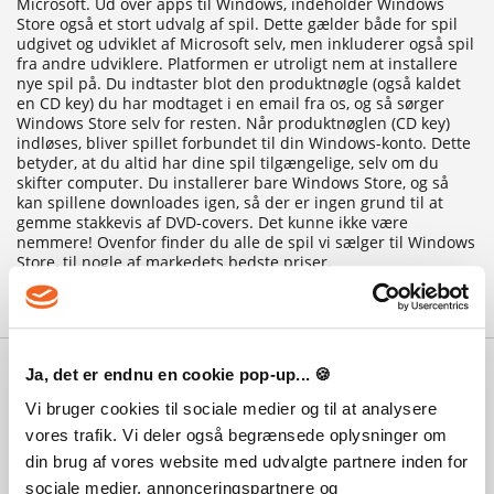
Microsoft. Ud over apps til Windows, indeholder Windows
Store også et stort udvalg af spil. Dette gælder både for spil
udgivet og udviklet af Microsoft selv, men inkluderer også spil
fra andre udviklere. Platformen er utroligt nem at installere
nye spil på. Du indtaster blot den produktnøgle (også kaldet
en CD key) du har modtaget i en email fra os, og så sørger
Windows Store selv for resten. Når produktnøglen (CD key)
indløses, bliver spillet forbundet til din Windows-konto. Dette
betyder, at du altid har dine spil tilgængelige, selv om du
skifter computer. Du installerer bare Windows Store, og så
kan spillene downloades igen, så der er ingen grund til at
gemme stakkevis af DVD-covers. Det kunne ikke være
nemmere! Ovenfor finder du alle de spil vi sælger til Windows
Store, til nogle af markedets bedste priser.
Hvorfor Playgames?
Ja, det er endnu en cookie pop-up... 🍪
Med 100.000 vis af tilfredse kunder,
Vi bruger cookies til sociale medier og til at analysere
de stærkeste priser, den bedste service
vores trafik. Vi deler også begrænsede oplysninger om
og ikke mindst lynhurtig levering,
din brug af vores website med udvalgte partnere inden for
kan du også være med til at få dit spil
sociale medier, annonceringspartnere og