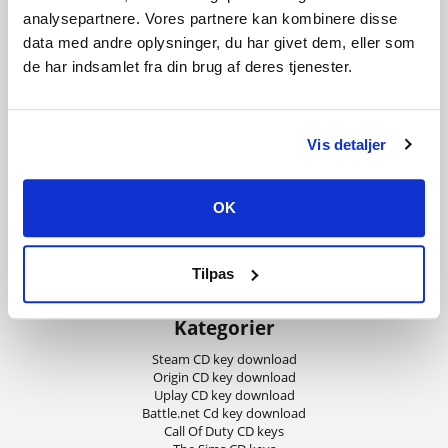
leveret digitalt indenfor få minutter!
analysepartnere. Vores partnere kan kombinere disse
Information
data med andre oplysninger, du har givet dem, eller som
Handelsbetingelser
de har indsamlet fra din brug af deres tjenester.
Betalingsmetoder
Fortrydelsesret
Privatliv og cookies
Vis detaljer
Om Playgames
Kundeservice
E-mail (kundecenter@playgames.dk) besvares mandag-søndag 8:00-
OK
21:00.
Kontakt os
Hjælp & Guides
Tilpas
Levering af produkter
Fjernsupport
Kategorier
Steam CD key download
Origin CD key download
Uplay CD key download
Battle.net Cd key download
Call Of Duty CD keys