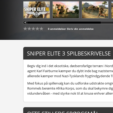
0 anmeldelser
Skriv din anmeldelse
SNIPER ELITE 3 SPILBESKRIVELSE
Begiv dig ind i det eksotiske, dødsensfarlige terræn i N
agent Karl Fairburne kæmper du dybt inde bag nazisternes
allierede kæmper mod Nazi-Tysklands frygtindgydende Ti
Med fokus på spillervalg kan du udforske udstrakte omgivel
Rommels berømte Afrika Korps, som du skal bekymre dig 
vidundervåben - med styrke nok til at knuse enhver allier