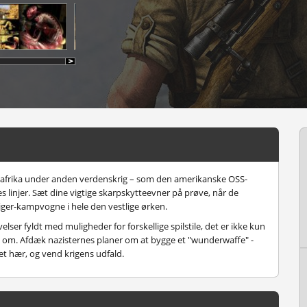
ordafrika under anden verdenskrig – som den amerikanske OSS-
 linjer. Sæt dine vigtige skarpskytteevner på prøve, når de
ger-kampvogne i hele den vestlige ørken.
ser fyldt med muligheder for forskellige spilstile, det er ikke kun
om. Afdæk nazisternes planer om at bygge et "wunderwaffe" -
et hær, og vend krigens udfald.