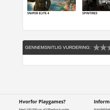
SNIPER ELITE 4
SPINTIRES
GENNEMSNITLIG VURDERING:
Hvorfor Playgames?
Inform
Handelsbet
Med 100.000 vis af tilfredse kunder,