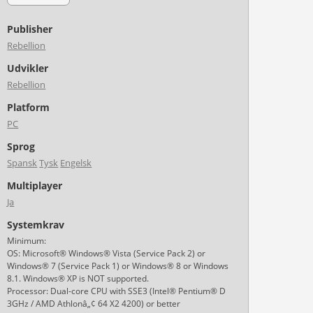
Publisher
Rebellion
Udvikler
Rebellion
Platform
PC
Sprog
Spansk
Tysk
Engelsk
Multiplayer
Ja
Systemkrav
Minimum:
OS: Microsoft® Windows® Vista (Service Pack 2) or
Windows® 7 (Service Pack 1) or Windows® 8 or Windows
8.1. Windows® XP is NOT supported.
Processor: Dual-core CPU with SSE3 (Intel® Pentium® D
3GHz / AMD Athlonâ„¢ 64 X2 4200) or better