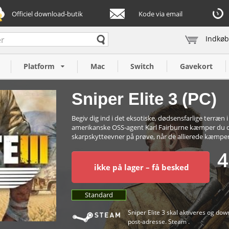
Officiel download-butik
Kode via email
Indkøb
Platform
Mac
Switch
Gavekort
Sniper Elite 3 (PC)
Begiv dig ind i det eksotiske, dødsensfarlige terræ
amerikanske OSS-agent Karl Fairburne kæmper du dyb
skarpskytteevner på prøve, når de allierede kæmpe
4
ikke på lager – få besked
Standard
Sniper Elite 3 skal aktiveres og downl
post-adresse. Steam .