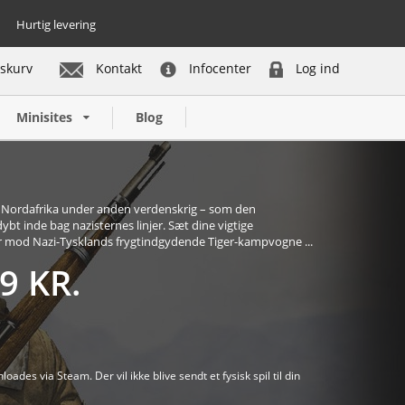
Hurtig levering
skurv
Kontakt
Infocenter
Log ind
ikke på lager – få besked
Minisites
Blog
n i Nordafrika under anden verdenskrig – som den
t inde bag nazisternes linjer. Sæt dine vigtige
r mod Nazi-Tysklands frygtindgydende Tiger-kampvogne ...
9 KR.
oades via Steam. Der vil ikke blive sendt et fysisk spil til din