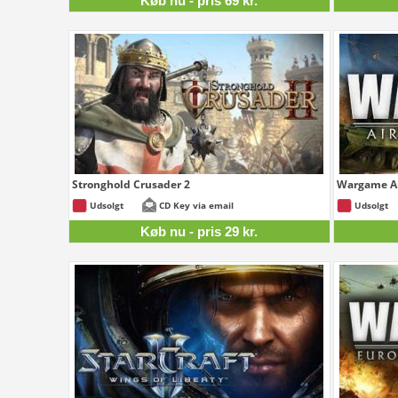
Køb nu - pris 69 kr.
Stronghold Crusader 2
Wargame Ai
29 kr.
Udsolgt
CD Key via email
Udsolgt
Køb nu - pris 29 kr.