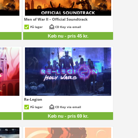
Men of War II – Official Soundtrack
35 kr.
45 kr.
På lager
CD Key via email
Køb nu - pris 45 kr.
Re-Legion
229 kr.
69 kr.
På lager
CD Key via email
Køb nu - pris 69 kr.