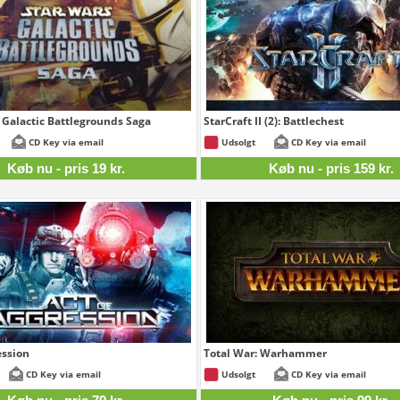
Galactic Battlegrounds Saga
StarCraft II (2): Battlechest
19 kr.
CD Key via email
Udsolgt
CD Key via email
Køb nu - pris 19 kr.
Køb nu - pris 159 kr.
ession
Total War: Warhammer
79 kr.
CD Key via email
Udsolgt
CD Key via email