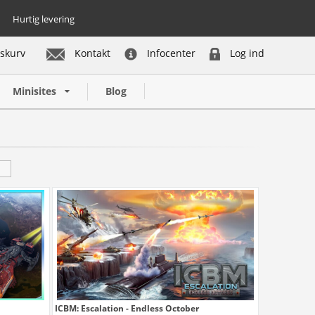
Hurtig levering
skurv
Kontakt
Infocenter
Log ind
Minisites
Blog
ICBM: Escalation - Endless October