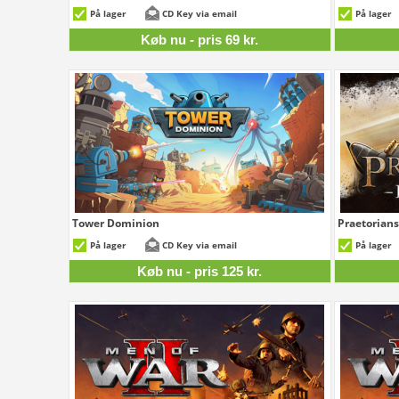
69 kr.
På lager
CD Key via email
På lager
Køb nu - pris 69 kr.
Tower Dominion
Praetorians
125 kr.
På lager
CD Key via email
På lager
Køb nu - pris 125 kr.