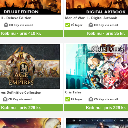
II – Deluxe Edition
Men of War II – Digital Artbook
410 kr.
CD Key via email
På lager
CD Key via email
Køb nu - pris 410 kr.
Køb nu - pris 35 kr.
Cris Tales
res Definitive Collection
229 kr.
CD Key via email
På lager
CD Key via email
Køb nu - pris 229 kr.
Køb nu - pris 229 kr.