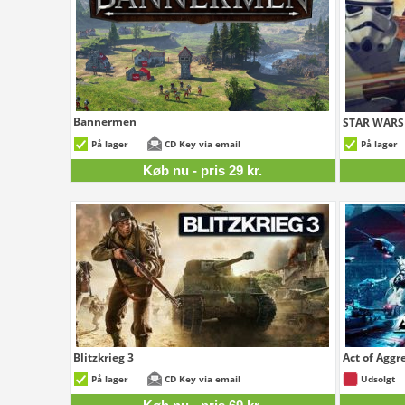
Bannermen
STAR WARS 
29 kr.
På lager
CD Key via email
På lager
Køb nu - pris 29 kr.
Blitzkrieg 3
Act of Aggr
69 kr.
På lager
CD Key via email
Udsolgt