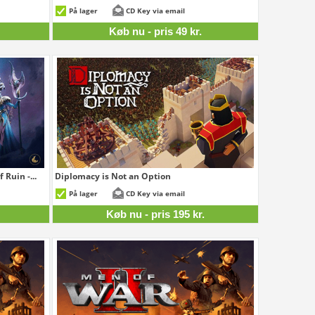
89 kr.
49 kr.
På lager
CD Key via email
Køb nu - pris 49 kr.
Ruin -...
Diplomacy is Not an Option
35 kr.
195 kr.
På lager
CD Key via email
Køb nu - pris 195 kr.