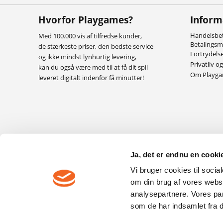
Hvorfor Playgames?
Inform
Handelsbet
Med 100.000 vis af tilfredse kunder,
Betalings
de stærkeste priser, den bedste service
Fortrydels
og ikke mindst lynhurtig levering,
Privatliv o
kan du også være med til at få dit spil
Om Playg
leveret digitalt indenfor få minutter!
Ja, det er endnu en cookie
Vi bruger cookies til socia
om din brug af vores webs
analysepartnere. Vores pa
som de har indsamlet fra di
F