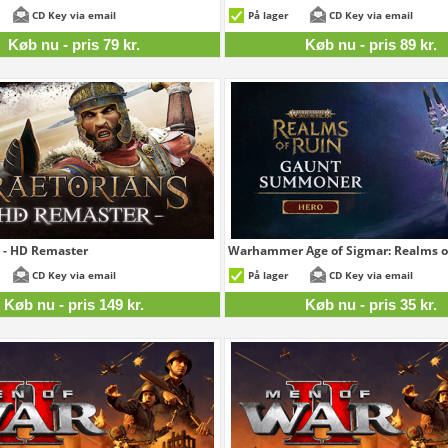
79 kr.
CD Key via email
På lager
CD Key via email
Køb nu - pris 79 kr.
Køb nu - pris 89 kr.
 - HD Remaster
Warhammer Age of Sigmar: Realms of 
149 kr.
CD Key via email
På lager
CD Key via email
Køb nu - pris 149 kr.
Køb nu - pris 35 kr.