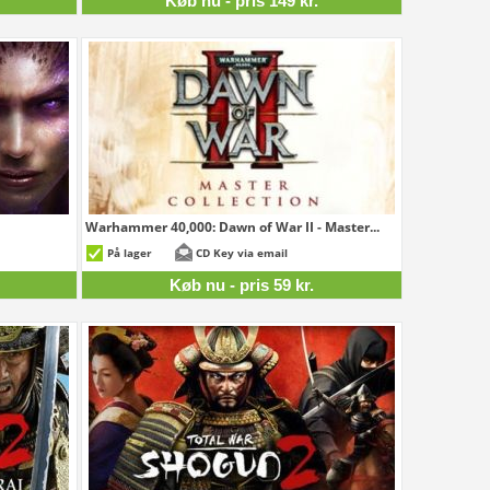
Køb nu - pris 149 kr.
Warhammer 40,000: Dawn of War II - Master...
109 kr.
59 kr.
På lager
CD Key via email
Køb nu - pris 59 kr.