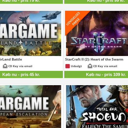
Køb nu - pris 79 kr.
Køb nu - pris 99 kr.
rLand Battle
StarCraft II (2): Heart of the Swarm
45 kr.
CD Key via email
Udsolgt
CD Key via email
Køb nu - pris 45 kr.
Køb nu - pris 109 kr.