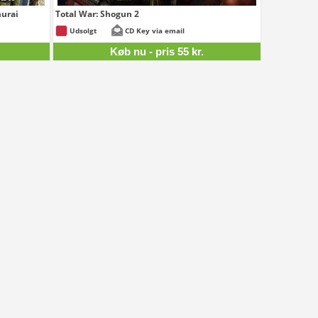
murai
Total War: Shogun 2
59 kr.
55 kr.
Udsolgt
CD Key via email
Køb nu - pris 55 kr.