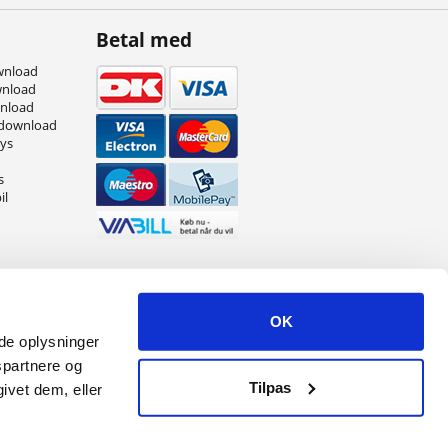
Betal med
wnload
wnload
wnload
 download
eys
s
il
OK
ede oplysninger
spartnere og
Tilpas
ivet dem, eller
r.