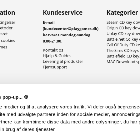
ation
Kundeservice
Kategorier
ingelser
Steam CD key do
E-mail
metoder
Origin CD key do
(kundecenter@playgames.dk)
Uplay CD key do
esret
besvares mandag-søndag
Battle.net Cd key
g cookies
8:00-21:00.
Call Of Duty CD k
ames
Kontakt os
The Sims CD keys
Hjælp & Guides
Battlefield CD key
Levering af produkter
MAC Download sp
Fjernsupport
 pop-up... 🍪
le medier og til at analysere vores trafik. Vi deler også begræns
ite med udvalgte partnere inden for sociale medier, annoncering
rtnere kan kombinere disse data med andre oplysninger, du har g
n brug af deres tjenester.
ølg med i vores anmeldelser, giveaways og nyheder på de forskellige sociale medie