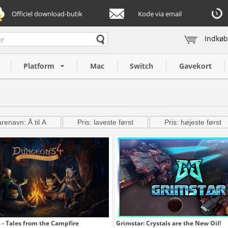
Officiel download-butik
Kode via email
Indkøb
Platform
Mac
Switch
Gavekort
renavn: Å til A
Pris: laveste først
Pris: højeste først
- Tales from the Campfire
Grimstar: Crystals are the New Oil!