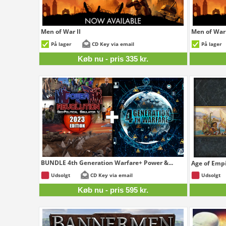
Men of War II
Men of War 
335 kr.
På lager
CD Key via email
På lager
Køb nu - pris 335 kr.
BUNDLE 4th Generation Warfare+ Power &...
Age of Empi
595 kr.
Udsolgt
CD Key via email
Udsolgt
Køb nu - pris 595 kr.