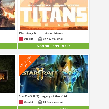
Planetary Annihilation: Titans
159 kr.
149 kr.
Udsolgt
CD Key via email
Køb nu - pris 149 kr.
StarCraft II (2): Legacy of the Void
99 kr.
149 kr.
Udsolgt
CD Key via email