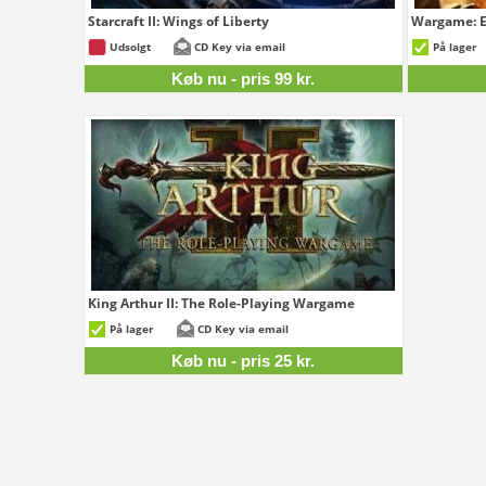
Starcraft II: Wings of Liberty
Wargame: E
99 kr.
Udsolgt
CD Key via email
På lager
Køb nu - pris 99 kr.
King Arthur II: The Role-Playing Wargame
25 kr.
På lager
CD Key via email
Køb nu - pris 25 kr.