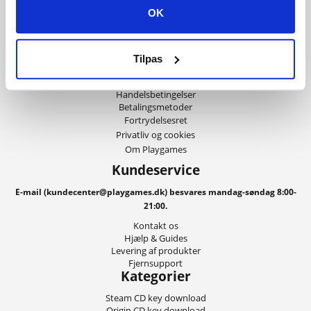
de stærkeste priser, den bedste service
OK
og ikke mindst lynhurtig levering,
kan du også være med til at få dit spil
leveret digitalt indenfor få minutter!
Tilpas
Information
Handelsbetingelser
Betalingsmetoder
Fortrydelsesret
Privatliv og cookies
Om Playgames
Kundeservice
E-mail (kundecenter@playgames.dk) besvares mandag-søndag 8:00-
21:00.
Kontakt os
Hjælp & Guides
Levering af produkter
Fjernsupport
Kategorier
Steam CD key download
Origin CD key download