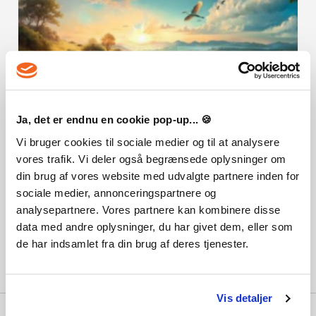
Ja, det er endnu en cookie pop-up... 🍪
Vi bruger cookies til sociale medier og til at analysere
vores trafik. Vi deler også begrænsede oplysninger om
din brug af vores website med udvalgte partnere inden for
Farming Simulator 25 hvad er nyt?
Oprettet : 06-11-2024 18:20:35
sociale medier, annonceringspartnere og
analysepartnere. Vores partnere kan kombinere disse
Læs mere
data med andre oplysninger, du har givet dem, eller som
de har indsamlet fra din brug af deres tjenester.
Vis detaljer
Hvorfor Playgames?