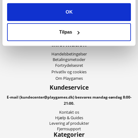
Med 100.000 vis af tilfredse kunder,
OK
de stærkeste priser, den bedste service
og ikke mindst lynhurtig levering,
kan du også være med til at få dit spil
Tilpas
leveret digitalt indenfor få minutter!
Information
Handelsbetingelser
Betalingsmetoder
Fortrydelsesret
Privatliv og cookies
Om Playgames
Kundeservice
E-mail (kundecenter@playgames.dk) besvares mandag-søndag 8:00-
21:00.
Kontakt os
Hjælp & Guides
Levering af produkter
Fjernsupport
Kategorier