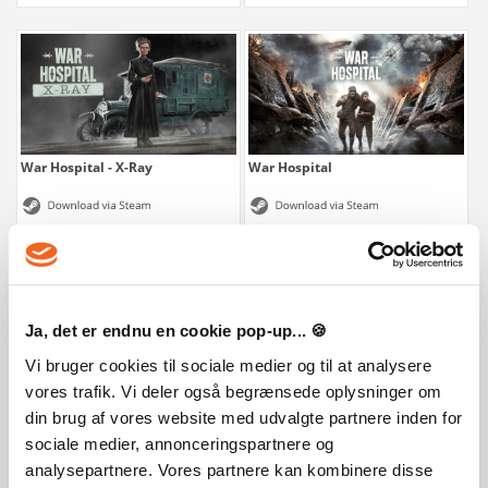
War Hospital - X-Ray
War Hospital
35 kr.
219 kr.
Ja, det er endnu en cookie pop-up... 🍪
Vi bruger cookies til sociale medier og til at analysere
vores trafik. Vi deler også begrænsede oplysninger om
din brug af vores website med udvalgte partnere inden for
sociale medier, annonceringspartnere og
analysepartnere. Vores partnere kan kombinere disse
Star Trek: Infinite - Deluxe Edition
Star Trek: Infinite