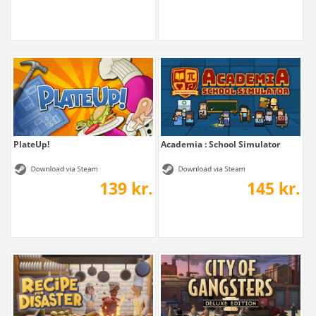
PlateUp!
Academia : School Simulator
139 kr.
145 kr.