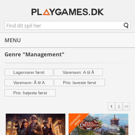
MENU
Genre "Management"
Lagervarer først
Varenavn: A til Å
Varenavn: Å til A
Pris: laveste først
Pris: højeste først
1
2
>>