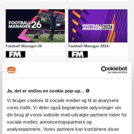
Football Manager 26
Football Manager 2024
299 kr.
399 kr.
Ja, det er endnu en cookie pop-up... 🍪
Vi bruger cookies til sociale medier og til at analysere
vores trafik. Vi deler også begrænsede oplysninger om
din brug af vores website med udvalgte partnere inden for
sociale medier, annonceringspartnere og
analysepartnere. Vores partnere kan kombinere disse
EA SPORTS FC 24
Farming Simulator 22 - Hay & Forage