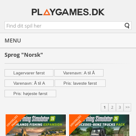
MENU
Sprog "Norsk"
Lagervarer først
Varenavn: A til Å
Varenavn: Å til A
Pris: laveste først
Pris: højeste først
1
2
3
>>