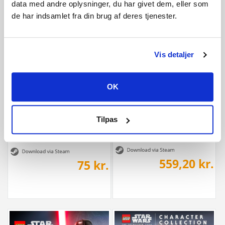
data med andre oplysninger, du har givet dem, eller som
de har indsamlet fra din brug af deres tjenester.
499 kr.
69 kr.
Vis detaljer
OK
Tilpas
The Last of Us™ Part I Deluxe Editio
Planet Zoo: Arid Animal Pack
559,20 kr.
75 kr.